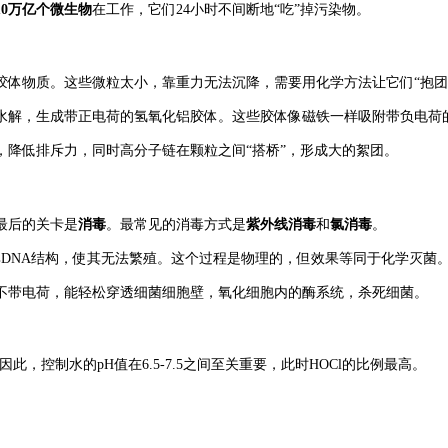
10万亿个微生物
在工作，它们24小时不间断地“吃”掉污染物。
物质。这些微粒太小，靠重力无法沉降，需要用化学方法让它们“抱团
水解，生成带正电荷的氢氧化铝胶体。这些胶体像磁铁一样吸附带负电荷
，降低排斥力，同时高分子链在颗粒之间“搭桥”，形成大的絮团。
最后的关卡是
消毒
。
最常见的消毒方式是
紫外线消毒
和
氯消毒
。
其DNA结构，使其无法繁殖。这个过程是物理的，但效果等同于化学灭菌
不带电荷，能轻松穿透细菌细胞壁，氧化细胞内的酶系统，杀死细菌。
因此，控制水的pH值在6.5-7.5之间至关重要，此时HOCl的比例最高。