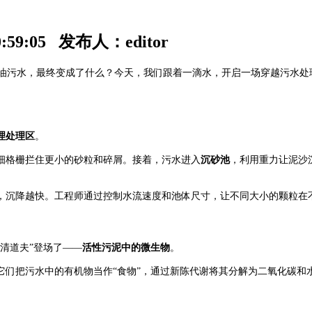
59:05 发布人：editor
污水，最终变成了什么？今天，我们跟着一滴水，开启一场穿越污水处理
理处理区
。
格栅拦住更小的砂粒和碎屑。接着，污水进入
沉砂池
，利用重力让泥沙
，沉降越快。工程师通过控制水流速度和池体尺寸，让不同大小的颗粒在
清道夫”登场了——
活性污泥中的微生物
。
它们把污水中的有机物当作“食物”，通过新陈代谢将其分解为二氧化碳和