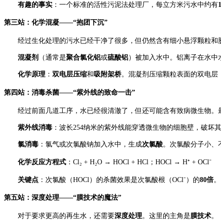
有趣的事实
：一个标准的活性污泥法处理厂，每立方米污水中约有
第三站：化学混凝——“抱团下沉”
经过生化处理的污水已经干净了很多，但仍然含有细小悬浮颗粒和胶体
混凝剂
（通常是
聚合氯化铝
或
硫酸铝
）被加入水中。铝离子在水中
化学原理
：
双电层压缩
和
吸附架桥
。混凝剂压缩颗粒表面的双电层
第四站：消毒杀菌——“紫外线的致命一击”
经过前面几道工序，水已经很清澈了，但还可能含有致病微生物。
紫外线消毒
：波长254纳米的紫外线能穿透微生物的细胞壁，破坏
氯消毒
：氯气或次氯酸钠加入水中，生成
次氯酸
。次氯酸分子小、
化学反应方程式
：
Cl₂ + H₂O → HOCl + HCl；
HOCl → H⁺ + OCl⁻
关键点
：次氯酸（HOCl）的杀菌效果是次氯酸根（OCl⁻）的
80倍
。
第五站：深度处理——“膜技术的魔法”
对于要求更高的再生水，还需要
深度处理
。这里的主角是
膜技术
。