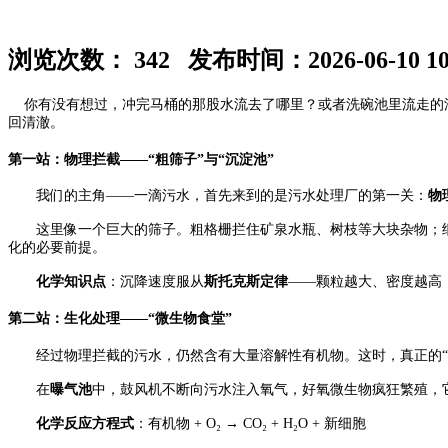
浏览次数： 342 发布时间：2026-06-10 10:
你有没有想过，冲完马桶的那股水流去了哪里？或者洗碗池里流走的油
回清澈。
第一站：物理拦截——“粗筛子”与“沉淀池”
我们的主角——一滴污水，首先来到的是污水处理厂的第一关：
物
这里像一个巨大的筛子。粗格栅拦住矿泉水瓶、树枝等大块杂物；细
化的必要前提。
化学知识点
：沉降速度服从
斯托克斯定律
——颗粒越大、密度越高
第二站：生化处理——“微生物食堂”
经过物理拦截的污水，仍然含有大量溶解性有机物。这时，真正的“
在
曝气池
中，鼓风机不断向污水注入氧气，好氧微生物疯狂繁殖，
化学反应方程式
：
有机物 + O₂ → CO₂ + H₂O + 新细胞